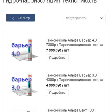
Гидро-пароизоляция Технониколь
Фильтр
популярности
Технониколь Альфа Барьер 4.0 (
7300р ) Пароизоляционная пленка
фольгированная 75м2
7 300 руб
/ шт
пароизоляция для кровли и стен
Подробнее
(под заказ)
Технониколь Альфа Барьер 3.0 (
4300р ) Пароизоляционная пленка
армированная 75м2 пароизоляция
4 300 руб
/ шт
для кровли и стен (под заказ)
Подробнее
Технониколь Альфа Вент 130 (