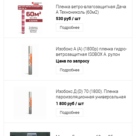
Пленка ветро-влагозащитная Дача
А Технониколь (60м2)
530 руб
/ шт
Подробнее
Изобокс А (A) (1800р) пленка гидро-
ветрозащитная ISOBOX А. рулон
1,6*43,75 м. (70м2) ветрозащита
Цена по запросу
Подробнее
Изобокс Д (D) 70 (1800). Пленка
пароизоляционная универсальная
Isobox D. Рулон 70 м2
1 800 руб
/ шт
Подробнее