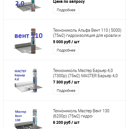
75м2 пароизоляция для кровли и
Цена по запросу
стен (под заказ)
Подробнее
Технониколь Альфа Вент 110 ( 5000)
(75м2) гидроизоляция для кровли и
стен купить Гидро-ветрозащитая
5 000 руб
/ шт
диффузионная мембрана (под
Подробнее
заказ)
Технониколь Мастер Барьер 4,0
(7300р) (75м2) MASTER Барьер 4,0
пароизоляция с фольгой
7 300 руб
/ шт
пароизоляционная пленка
Подробнее
Технониколь Мастер Вент 130
(6200р) (75м2) гидро-
ветрозащитная диффузионная
6 200 руб
/ шт
мембрана