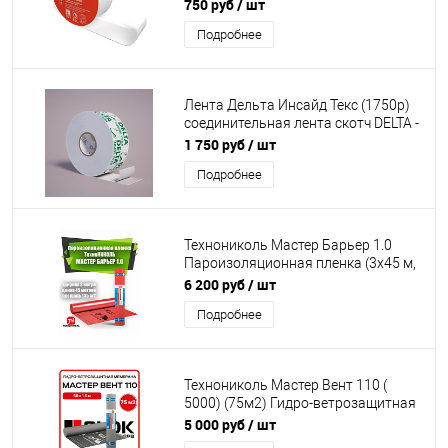
750 руб
/ шт
Подробнее
Лента Дельта Инсайд Текс (1750р)
соединительная лента скотч DELTA -
INSIDE TEXX 60 мм (40 м рулон)
1 750 руб
/ шт
(аналог инсайдбанд) производство
Подробнее
Россия
Технониколь Мастер Барьер 1.0
Пароизоляционная пленка (3x45 м,
135 м2) пароизоляция (6200р)
6 200 руб
/ шт
Подробнее
Технониколь Мастер Вент 110 (
5000) (75м2) Гидро-ветрозащитная
диффузионная мембрана
5 000 руб
/ шт