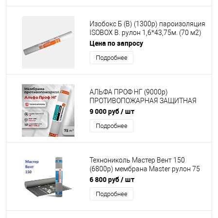
Изобокс Б (В) (1300р) пароизоляция
ISOBOX B. рулон 1,6*43,75м. (70 м2)
пароизоляционная
Цена по запросу
Подробнее
АЛЬФА ПРОФ НГ (9000р)
ПРОТИВОПОЖАРНАЯ ЗАЩИТНАЯ
МЕМБРАНА ТЕХНОНИКОЛЬ (70м2)
9 000 руб
/ шт
Подробнее
Технониколь Мастер Вент 150
(6800р) мембрана Master рулон 75
м2
6 800 руб
/ шт
Подробнее