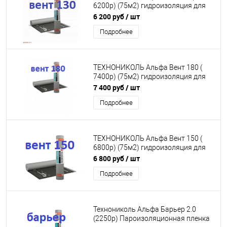
6200р) (75м2) гидроизоляция для
кровли и стен (под заказ)
6 200 руб
/ шт
Подробнее
ТЕХНОНИКОЛЬ Альфа Вент 180 (
7400р) (75м2) гидроизоляция для
кровли и стен (под заказ)
7 400 руб
/ шт
Подробнее
ТЕХНОНИКОЛЬ Альфа Вент 150 (
6800р) (75м2) гидроизоляция для
кровли и стен (под заказ)
6 800 руб
/ шт
Подробнее
Технониколь Альфа Барьер 2.0
(2250р) Пароизоляционная пленка