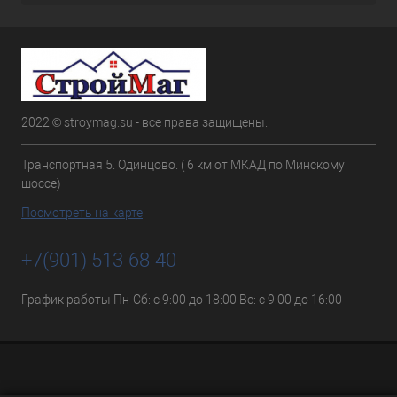
2022 © stroymag.su - все права защищены.
Транспортная 5. Одинцово. ( 6 км от МКАД по Минскому
шоссе)
Посмотреть на карте
+7(901) 513-68-40
График работы Пн-Сб: с 9:00 до 18:00 Вс: с 9:00 до 16:00