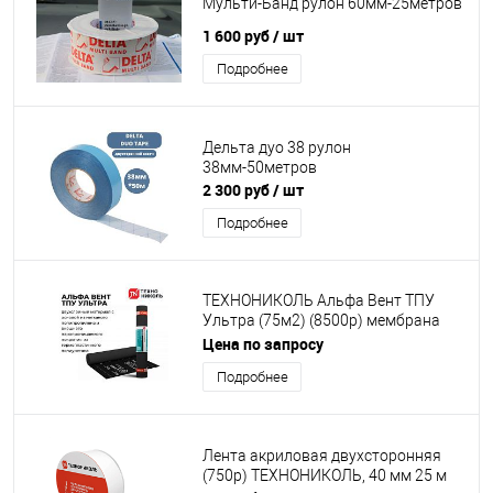
Мульти-Банд рулон 60мм-25метров
1 600 руб
/ шт
Подробнее
Дельта дуо 38 рулон
38мм-50метров
2 300 руб
/ шт
Подробнее
ТЕХНОНИКОЛЬ Альфа Вент ТПУ
Ультра (75м2) (8500р) мембрана
гидроветрозащитная
Цена по запросу
диффузионная (под заказ)
Подробнее
Лента акриловая двухсторонняя
(750р) ТЕХНОНИКОЛЬ, 40 мм 25 м