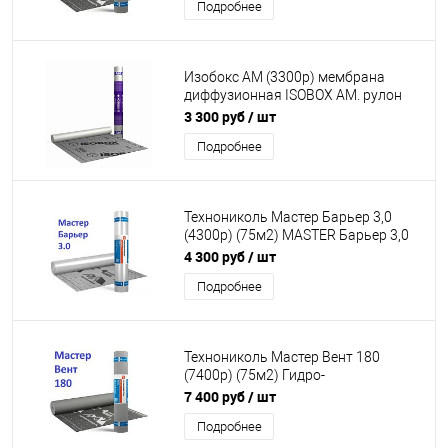
Подробнее
Изобокс АМ (3300р) мембрана
диффузионная ISOBOX AM. рулон
1,5*50 м. (75м2)
3 300 руб
/ шт
Подробнее
Технониколь Мастер Барьер 3,0
(4300р) (75м2) MASTER Барьер 3,0
пароизоляция. пленка
4 300 руб
/ шт
пароизоляционная
Подробнее
Технониколь Мастер Вент 180
(7400р) (75м2) Гидро-
ветрозащитная диффузионная
7 400 руб
/ шт
мембрана
Подробнее