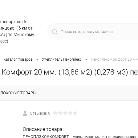
анспортная 5.
инцово. ( 6 км от
АД по Минскому
ссе)
•
•
Каталог товаров
Утеплитель Пеноплекс
Пеноплэкс Комфорт 20 мм. 
Комфорт 20 мм. (13,86 м2) (0,278 м3) п
ПОХОЖИЕ ТОВАРЫ
Отзывов: 0
Описание товара:
ПЕНОПЛЭКС®КОМФОРТ – уникальная марка теплоизоляционн