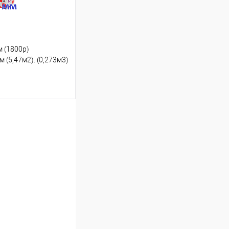
 (1800р)
 (5,47м2). (0,273м3)
ину