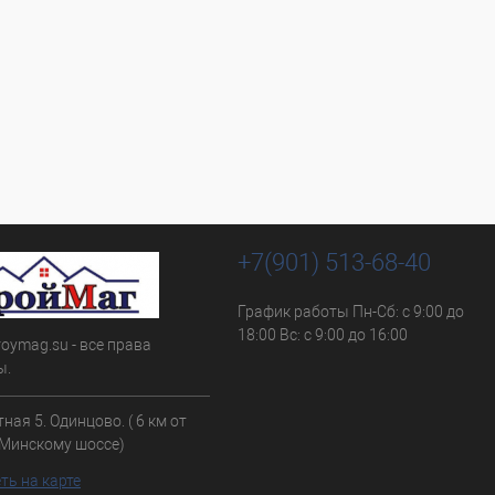
+7(901) 513-68-40
График работы Пн-Сб: с 9:00 до
18:00 Вс: с 9:00 до 16:00
roymag.su - все права
ы.
ная 5. Одинцово. ( 6 км от
Минскому шоссе)
ть на карте