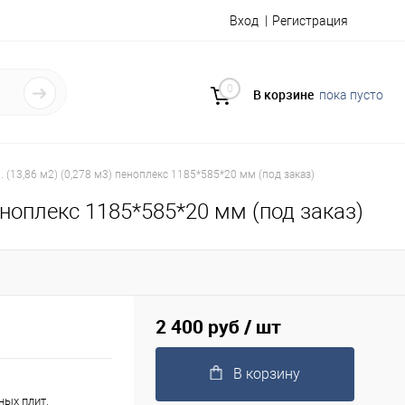
Вход
Регистрация
0
В корзине
пока пусто
(13,86 м2) (0,278 м3) пеноплекс 1185*585*20 мм (под заказ)
еноплекс 1185*585*20 мм (под заказ)
2 400 руб
/ шт
В корзину
ых плит,