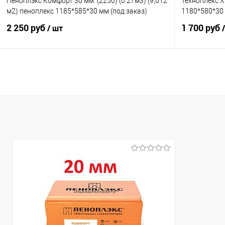
Пеноплэкс Комфорт 30 мм. (2250) (0.27м3) (9,012
Техноплекс X
м2) пеноплекс 1185*585*30 мм (под заказ)
1180*580*30 м
2 250 руб
1 700 руб
/ шт
В корзину