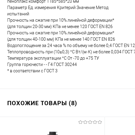
пеноплэкс комфорт 1185*585*20 мм
Параметр Ед. измерения Критерий Значение Метод
испытаний
Прочность на сжатие при 10% линейной деформации*
(для толщин 20-30 мм) KПа не менее 120 ГОСТ EN 826
Прочность на сжатие при 10% линейной деформации*
(для толщин 40-100 мм) KПа не менее 140 ГОСТ EN 826
Водопоглощение за 24 часа % по объему не более 0,4 ГОСТ EN 1
Теплопроводность при (10±0,3) °С Вт/(м·К) не более 0,034 ГОСТ 
Температура эксплуатации °С От -70 до +75 ТУ
Группа горючести - - Г4 ГОСТ 30244
* в соответствии с ГОСТ 3
ПОХОЖИЕ ТОВАРЫ (8)