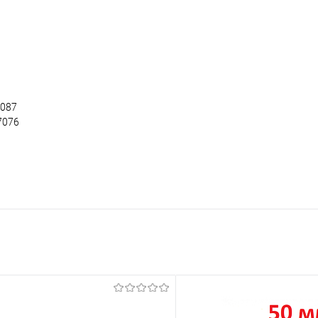
2087
7076