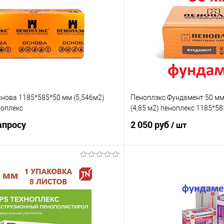
нова 1185*585*50 мм (5,546м2)
Пеноплэкс Фундамент 50 мм. 
ноплекс
(4,85 м2) пеноплекс 1185*58
апросу
2 050 руб
/ шт
Запросить цену
В корз